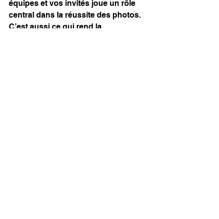
équipes et vos invités joue un rôle 
central dans la réussite des photos. 
C’est aussi ce qui rend la 
collaboration fluide, naturelle et 
efficace.
Pour quels types 
d’événements faire 
appel à un photographe 
?
Voici les événements les plus 
courants dans un contexte 
B2B
 :
Séminaires d'entreprise
Conférences professionnelles
Soirées 