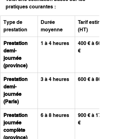
pratiques courantes :
Type de 
Durée 
Tarif estimé 
prestation
moyenne
(HT)
Prestation 
1 à 4 heures
400 € à 600  
demi-
€
journée 
(province)
Prestation 
3 à 4 heures
600 € à 800 €
demi-
journée 
(Paris)
Prestation 
6 à 8 heures
900 € à 1700 
journée 
€
complète 
(province)